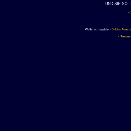
UND SIE SOL
<
-
Weihnachtsspiele >
X-Mas Footbal
<
Fenster